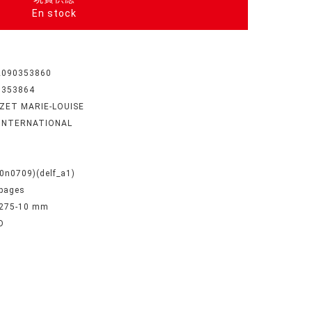
En stock
2090353860
0353864
IZET MARIE-LOUISE
 INTERNATIONAL
5
0n0709)(delf_a1)
pages
-275-10 mm
D