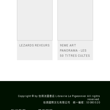
LEZARDS REVEURS
9EME ART
PANORAMA - LES
50 TITRES CULTES
DE LA BANDE
DESSINEE
ASIATIQUE
Copyright © by 信鴿法國書店 Librairie Le Pigeonnier All rights
reserved.
信鴿國際文化有限公司 統一編號：53083520