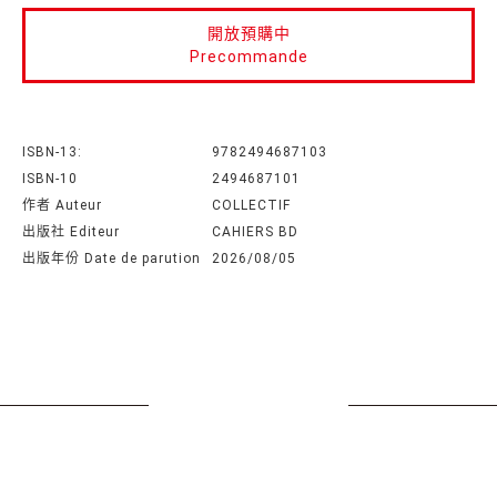
開放預購中
Precommande
ISBN-13:
9782494687103
ISBN-10
2494687101
作者 Auteur
COLLECTIF
出版社 Editeur
CAHIERS BD
出版年份 Date de parution
2026/08/05