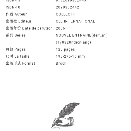
ISBN-13:
9782090352443
ISBN-10
2090352442
作者 Auteur
COLLECTIF
出版社 Editeur
CLE INTERNATIONAL
出版年份 Date de parution
2006
系列 Séries
NOUVEL ENTRAINE(delf_a1)
(170820ndicnlang)
頁數 Pages
125 pages
尺吋 La taille
195-275-10 mm
出版形式 Format
Broch