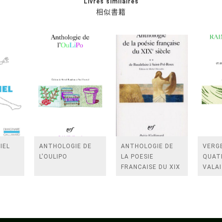
Livres similaires
相似書籍
IEL
ANTHOLOGIE DE
ANTHOLOGIE DE
VERGE
L'OULIPO
LA POESIE
QUAT
FRANCAISE DU XIX
VALAI
SIECLE (TOME 2-DE
ROSES
BAUDELAIRE A
FENE
SAINT-POL-ROUX)
/TEN
A LA 